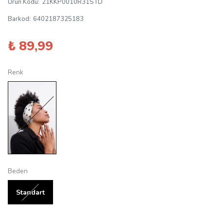
Ürün Kodu
:
21KKP0010R31STD
Barkod
:
6402187325183
₺ 89,99
Renk
Beden
Standart