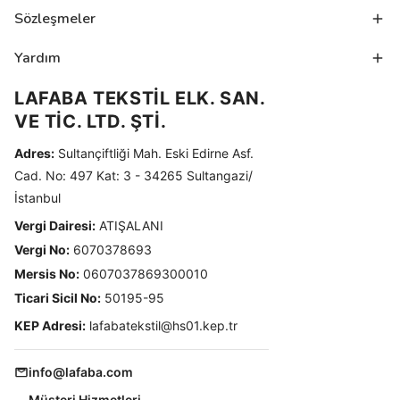
Sözleşmeler
Yardım
LAFABA TEKSTİL ELK. SAN.
VE TİC. LTD. ŞTİ.
Adres:
Sultançiftliği Mah. Eski Edirne Asf.
Cad. No: 497 Kat: 3 - 34265 Sultangazi/
İstanbul
Vergi Dairesi:
ATIŞALANI
Vergi No:
6070378693
Mersis No:
0607037869300010
Ticari Sicil No:
50195-95
KEP Adresi:
lafabatekstil@hs01.kep.tr
info@lafaba.com
Müşteri Hizmetleri