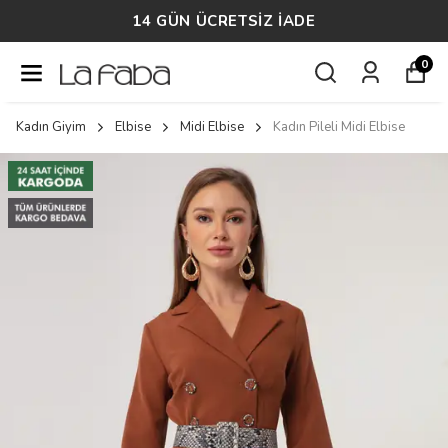
14 GÜN ÜCRETSİZ İADE
0
Kadın Giyim
Elbise
Midi Elbise
Kadın Pileli Midi Elbise