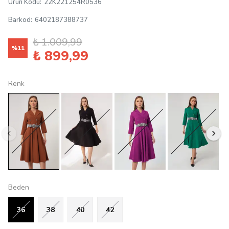
Ürün Kodu
:
22K221254R0536
Barkod
:
6402187388737
₺ 1.009,99
%
11
₺ 899,99
Renk
Beden
36
38
40
42