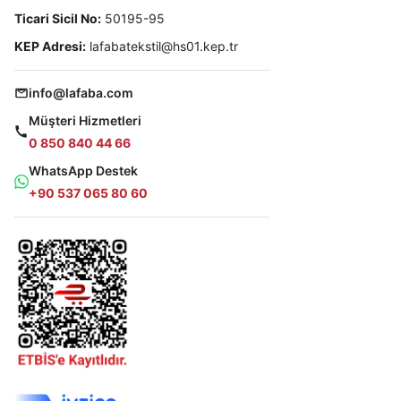
Ticari Sicil No:
50195-95
KEP Adresi:
lafabatekstil@hs01.kep.tr
info@lafaba.com
Müşteri Hizmetleri
0 850 840 44 66
WhatsApp Destek
+90 537 065 80 60