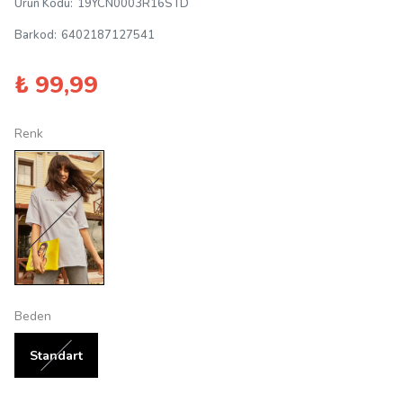
Ürün Kodu
:
19YCN0003R16STD
Barkod
:
6402187127541
₺ 99,99
Renk
Beden
Standart