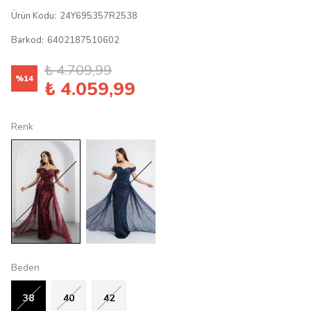
Ürün Kodu
:
24Y695357R2538
Barkod
:
6402187510602
₺ 4.709,99
%
14
₺ 4.059,99
Renk
Beden
38
40
42