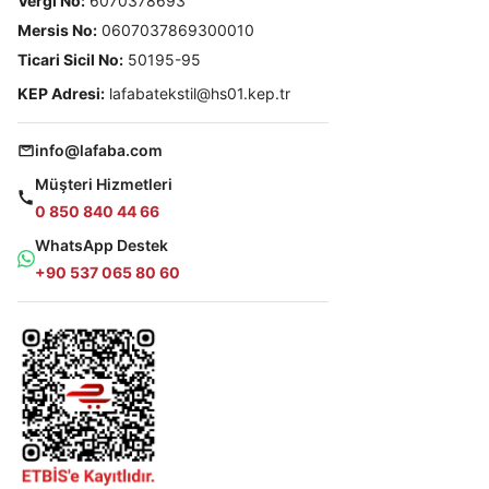
Vergi No:
6070378693
Mersis No:
0607037869300010
Ticari Sicil No:
50195-95
KEP Adresi:
lafabatekstil@hs01.kep.tr
info@lafaba.com
Müşteri Hizmetleri
0 850 840 44 66
WhatsApp Destek
+90 537 065 80 60