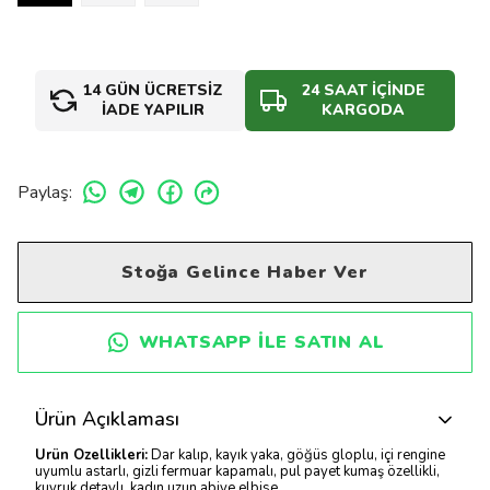
14 GÜN ÜCRETSİZ
24 SAAT İÇİNDE
İADE YAPILIR
KARGODA
Paylaş
:
Stoğa Gelince Haber Ver
WHATSAPP ILE SATIN AL
Ürün Açıklaması
Ürün Özellikleri:
Dar kalıp, kayık yaka, göğüs gloplu, içi rengine
uyumlu astarlı, gizli fermuar kapamalı, pul payet kumaş özellikli,
kuyruk detaylı, kadın uzun abiye elbise.