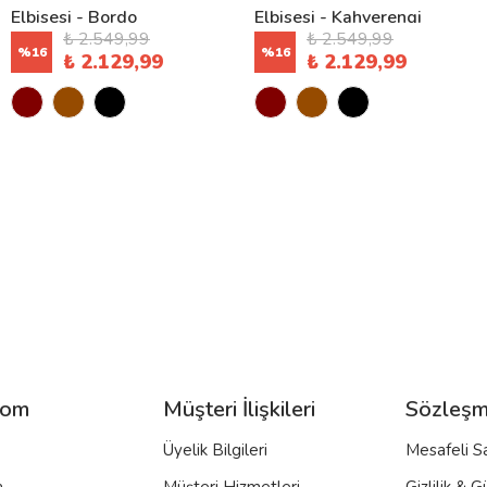
Elbisesi - Bordo
Elbisesi - Kahverengi
₺ 2.549,99
₺ 2.549,99
%
16
%
16
₺ 2.129,99
₺ 2.129,99
com
Müşteri İlişkileri
Sözleşm
Üyelik Bilgileri
Mesafeli S
a
Müşteri Hizmetleri
Gizlilik & G