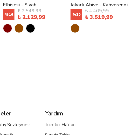
Elbisesi - Siyah
Jakarlı Abiye - Kahverengi
₺ 2.549,99
₺ 4.409,99
%
16
%
20
₺ 2.129,99
₺ 3.519,99
eler
Yardım
atış Sözleşmesi
Tüketici Hakları
üvenlik
Sipariş Takip