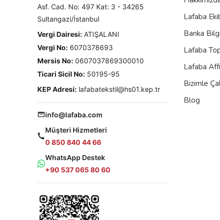
Asf. Cad. No: 497 Kat: 3 - 34265
Lafaba Eki
Sultangazi/İstanbul
Banka Bilgi
Vergi Dairesi:
ATIŞALANI
Vergi No:
6070378693
Lafaba To
Mersis No:
0607037869300010
Lafaba Aff
Ticari Sicil No:
50195-95
Bizimle Çal
KEP Adresi:
lafabatekstil@hs01.kep.tr
Blog
info@lafaba.com
Müşteri Hizmetleri
0 850 840 44 66
WhatsApp Destek
+90 537 065 80 60