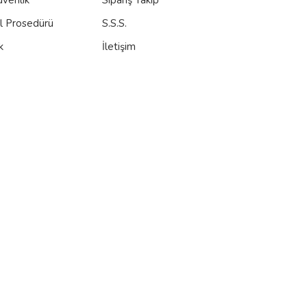
al Prosedürü
S.S.S.
k
İletişim