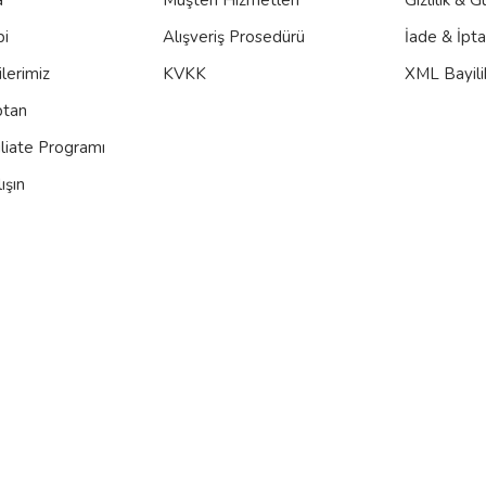
bi
Alışveriş Prosedürü
İade & İpt
lerimiz
KVKK
XML Bayili
ptan
iliate Programı
ışın