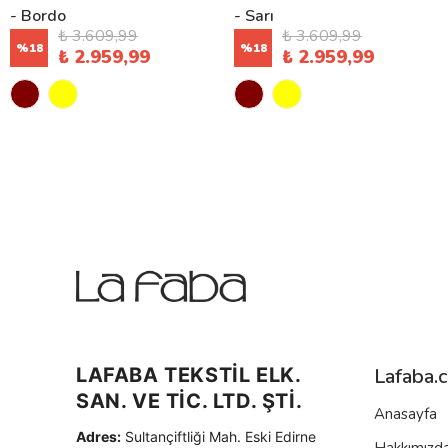
- Bordo
- Sarı
₺ 3.609,99
₺ 3.609,99
%
18
%
18
₺ 2.959,99
₺ 2.959,99
LAFABA TEKSTİL ELK.
Lafaba.
SAN. VE TİC. LTD. ŞTİ.
Anasayfa
Adres:
Sultançiftliği Mah. Eski Edirne
Hakkımızd