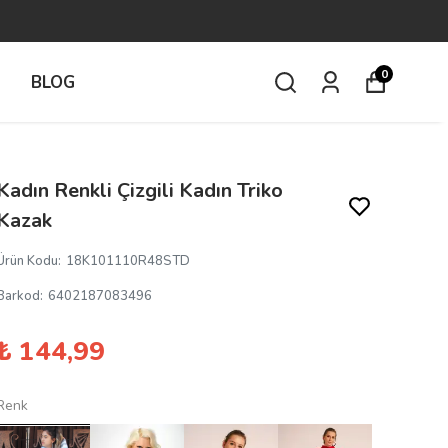
0
İ
BLOG
Kadın Renkli Çizgili Kadın Triko
Kazak
Ürün Kodu
:
18K101110R48STD
Barkod
:
6402187083496
₺ 144,99
Renk