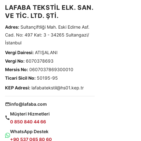
LAFABA TEKSTİL ELK. SAN.
VE TİC. LTD. ŞTİ.
Adres:
Sultançiftliği Mah. Eski Edirne Asf.
Cad. No: 497 Kat: 3 - 34265 Sultangazi/
İstanbul
Vergi Dairesi:
ATIŞALANI
Vergi No:
6070378693
Mersis No:
0607037869300010
Ticari Sicil No:
50195-95
KEP Adresi:
lafabatekstil@hs01.kep.tr
info@lafaba.com
Müşteri Hizmetleri
0 850 840 44 66
WhatsApp Destek
+90 537 065 80 60