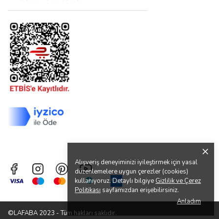
Alışveriş deneyiminizi iyileştirmek için yasal
düzenlemelere uygun çerezler (cookies)
kullanıyoruz. Detaylı bilgiye
Gizlilik ve Çerez
Politikası
sayfamızdan erişebilirsiniz.
Anladım
©LAFABA 2023 - Tüm hakları saklıdır.