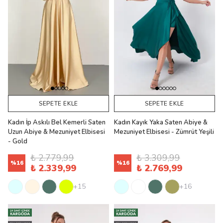
SEPETE EKLE
SEPETE EKLE
Kadın İp Askılı Bel Kemerli Saten
Kadın Kayık Yaka Saten Abiye &
Uzun Abiye & Mezuniyet Elbisesi
Mezuniyet Elbisesi - Zümrüt Yeşili
- Gold
₺ 2.779,99
₺ 3.309,99
%
16
%
16
₺ 2.339,99
₺ 2.769,99
+15
+16