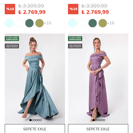
₺ 3.309,99
₺ 3.309,99
%
16
%
16
₺ 2.769,99
₺ 2.769,99
+16
+16
SEPETE EKLE
SEPETE EKLE