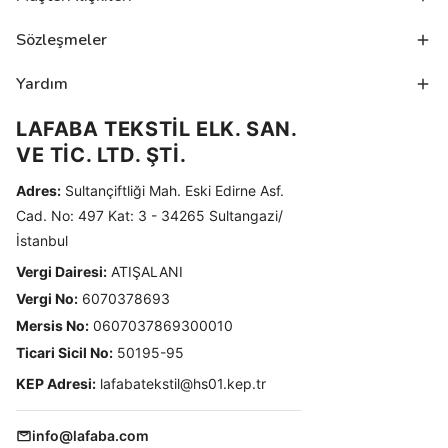
Sözleşmeler
Yardım
LAFABA TEKSTİL ELK. SAN.
VE TİC. LTD. ŞTİ.
Adres:
Sultançiftliği Mah. Eski Edirne Asf.
Cad. No: 497 Kat: 3 - 34265 Sultangazi/
İstanbul
Vergi Dairesi:
ATIŞALANI
Vergi No:
6070378693
Mersis No:
0607037869300010
Ticari Sicil No:
50195-95
KEP Adresi:
lafabatekstil@hs01.kep.tr
info@lafaba.com