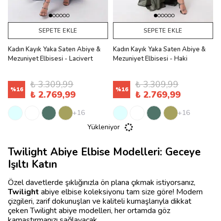
SEPETE EKLE
SEPETE EKLE
Kadın Kayık Yaka Saten Abiye &
Kadın Kayık Yaka Saten Abiye &
Mezuniyet Elbisesi - Lacivert
Mezuniyet Elbisesi - Haki
₺ 3.309,99
₺ 3.309,99
%
16
%
16
₺ 2.769,99
₺ 2.769,99
+16
+16
Yükleniyor
Twilight Abiye Elbise Modelleri: Geceye
Işıltı Katın
Özel davetlerde şıklığınızla ön plana çıkmak istiyorsanız,
Twilight
abiye elbise koleksiyonu tam size göre! Modern
çizgileri, zarif dokunuşları ve kaliteli kumaşlarıyla dikkat
çeken Twilight abiye modelleri, her ortamda göz
kamaştırmanızı sağlayacak.