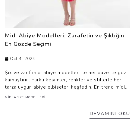
Midi Abiye Modelleri: Zarafetin ve Şıklığın
En Gözde Seçimi
Oct 4, 2024
Şık ve zarif midi abiye modelleri ile her davette göz
kamaştırın. Farklı kesimler, renkler ve stillerle her
tarza uygun abiye elbiseleri keşfedin. En trend midi
abiye seçenekleri burada!
MIDI ABIYE MODELLERI
DEVAMINI OKU