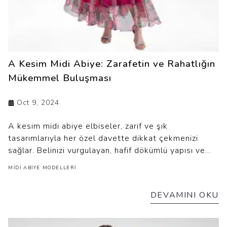
A Kesim Midi Abiye: Zarafetin ve Rahatlığın
Mükemmel Buluşması
Oct 9, 2024
A kesim midi abiye elbiseler, zarif ve şık
tasarımlarıyla her özel davette dikkat çekmenizi
sağlar. Belinizi vurgulayan, hafif dökümlü yapısı ve
midi boyu ile rahat hareket imkanı sunan bu elbiseler,
MIDI ABIYE MODELLERI
şıklığınızı tamamlayarak stilinize zarafet katar. Hem
modern hem de klasik bir görünüm sağlar.
DEVAMINI OKU