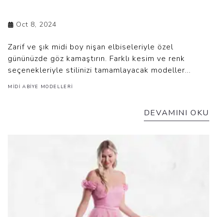
Oct 8, 2024
Zarif ve şık midi boy nişan elbiseleriyle özel
gününüzde göz kamaştırın. Farklı kesim ve renk
seçenekleriyle stilinizi tamamlayacak modeller
burada. Şıklık ve rahatlığı bir arada sunan nişan
MIDI ABIYE MODELLERI
elbiselerini keşfedin!
DEVAMINI OKU