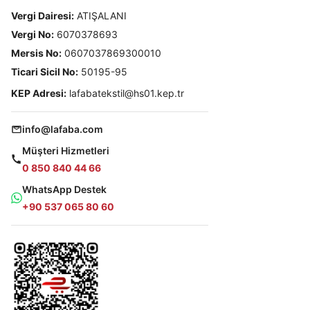
Vergi Dairesi:
ATIŞALANI
Vergi No:
6070378693
Mersis No:
0607037869300010
Ticari Sicil No:
50195-95
KEP Adresi:
lafabatekstil@hs01.kep.tr
info@lafaba.com
Müşteri Hizmetleri
0 850 840 44 66
WhatsApp Destek
+90 537 065 80 60