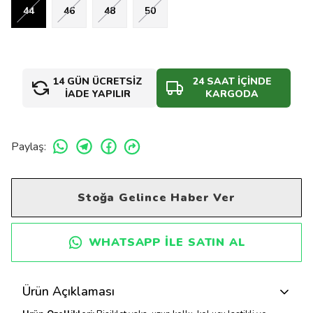
44
46
48
50
14 GÜN ÜCRETSİZ
24 SAAT İÇİNDE
İADE YAPILIR
KARGODA
Paylaş
:
Stoğa Gelince Haber Ver
WHATSAPP ILE SATIN AL
Ürün Açıklaması