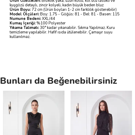
Ürün Özellikleri:
Bisiklet yaka, uzun kollu, kol ucu lastikli ve
kuşgözü detaylı, zincir kolyeli, kadın büyük beden bluz
Ürün Boyu:
72 cm (Ürün boyları 1-2 cm farklılık gösterebilir)
Model Ölçüleri:
Boy: 1.75 - Göğüs: 81 - Bel: 81 - Basen: 115
Numune Bedeni:
XXL/44
Kumaş İçeriği:
%100 Polyester
Yıkama Talimatı:
30° kadar yıkanabilir. Sıkma Yapılmaz. Kuru
temizleme yapılabilir. Hafif ısıda ütülenebilir. Çamaşır suyu
kullanılmaz.
Bunları da Beğenebilirsiniz