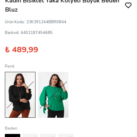
Kadın Bisiklet Yaka Kolyeli Büyük Beden
Bluz
Ürün Kodu
:
23K391244BBR0844
Barkod
:
6402187454685
₺ 489,99
Renk
Beden