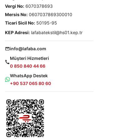
Vergi No:
6070378693
Mersis No:
0607037869300010
Ticari Sicil No:
50195-95
KEP Adresi:
lafabatekstil@hs01.kep.tr
info@lafaba.com
Müşteri Hizmetleri
0 850 840 44 66
WhatsApp Destek
+90 537 065 80 60